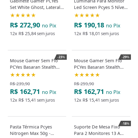
Gabinete Gamer PCYes
Luminária Para Monitor
Set White Ghost, Lateral
Led Screen Pcyes 5 Níveis
em Vidro, Branco
De Calor
★★★★★
★★★★★
R$ 272,90
R$ 190,18
no Pix
no Pix
12x
R$ 25,84
12x
R$ 18,01
sem juros
sem juros
-
23
%
-
29
%
Mouse Gamer Sem Fio
Mouse Gamer Sem Fio
PCYes Basaran Stealth
PCYes Basaran Stealth
Black Vulcan 10000 DPI
White Ghost 10000 DPI
★★★★★
★★★★★
RGB 6 Botões
RGB 6 Botões
R$ 239,90
R$ 259,90
R$ 162,71
R$ 162,71
no Pix
no Pix
12x
R$ 15,41
12x
R$ 15,41
sem juros
sem juros
-
18
%
Pasta Térmica Pcyes
Suporte De Mesa Fixo
Nitrogen Max 50g -
Para 2 Monitores 13 A