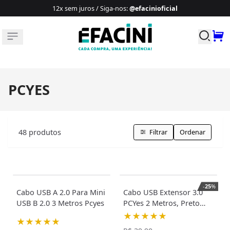
12x sem juros / Siga-nos
:
@efacinioficial
Buscar p
PCYES
48
produtos
Filtrar
Ordenar
-
25
%
Cabo USB A 2.0 Para Mini
Cabo USB Extensor 3.0
USB B 2.0 3 Metros Pcyes
PCYes 2 Metros, Preto
28AWG
★★★★★
★★★★★