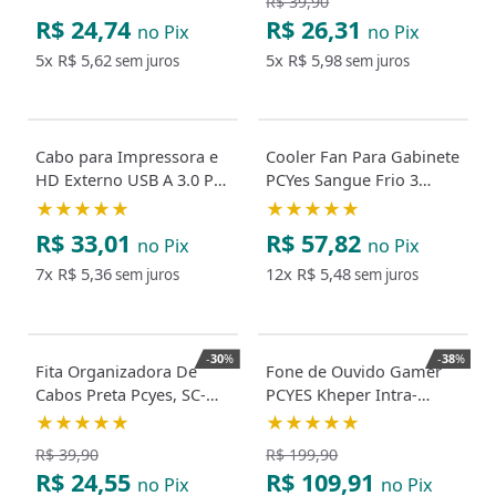
R$ 39,90
R$ 24,74
R$ 26,31
no Pix
no Pix
5x
R$ 5,62
5x
R$ 5,98
sem juros
sem juros
Cabo para Impressora e
Cooler Fan Para Gabinete
HD Externo USB A 3.0 P/
PCYes Sangue Frio 3
USB USB B 3.0 2 Metros
ARGB White Ghost
★★★★★
★★★★★
120Mm
R$ 33,01
R$ 57,82
no Pix
no Pix
7x
R$ 5,36
12x
R$ 5,48
sem juros
sem juros
-
30
%
-
38
%
Fita Organizadora De
Fone de Ouvido Gamer
Cabos Preta Pcyes, SC-
PCYES Kheper Intra-
47C
Auricular P3 3.5mm
★★★★★
★★★★★
Drivers Duplos
R$ 39,90
R$ 199,90
R$ 24,55
R$ 109,91
no Pix
no Pix