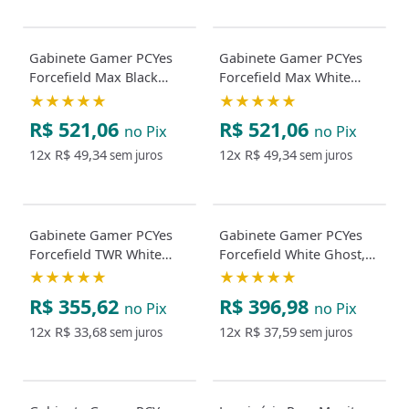
Gabinete Gamer PCYes
Gabinete Gamer PCYes
Forcefield Max Black
Forcefield Max White
Vulcan, Frontal e Lateral
Ghost, Frontal e Lateral
★★★★★
★★★★★
em Vidro, Preto
em Vidro, Branco
R$ 521,06
R$ 521,06
no Pix
no Pix
12x
R$ 49,34
12x
R$ 49,34
sem juros
sem juros
Gabinete Gamer PCYes
Gabinete Gamer PCYes
Forcefield TWR White
Forcefield White Ghost,
Ghost, Lateral em Vidro,
Frontal e Lateral em
★★★★★
★★★★★
Branco
Vidro, Branco
R$ 355,62
R$ 396,98
no Pix
no Pix
12x
R$ 33,68
12x
R$ 37,59
sem juros
sem juros