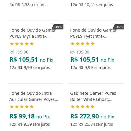
5x
R$ 5,58
12x
R$ 10,41
sem juros
sem juros
-
40
%
-
40
%
Fone de Ouvido Gamer
Fone de Ouvido Gamer
PCYES Myria Intra-
PCYES Tyet Intra-
Auricular P3 3.5mm com
Auricular P3 3.5mm com
★★★★★
★★★★★
Driver 10mm
Driver 10mm
R$ 199,90
R$ 199,90
R$ 105,51
R$ 105,51
no Pix
no Pix
12x
R$ 9,99
12x
R$ 9,99
sem juros
sem juros
Fone de Ouvido Intra
Gabinete Gamer PCYes
Auricular Gamer Pcyes
Bolter White Ghost,
Opala, Driver 10Mm, com
Lateral em Vidro, Branco
★★★★★
★★★★★
Microfone
R$ 99,18
R$ 272,90
no Pix
no Pix
12x
R$ 9,39
12x
R$ 25,84
sem juros
sem juros