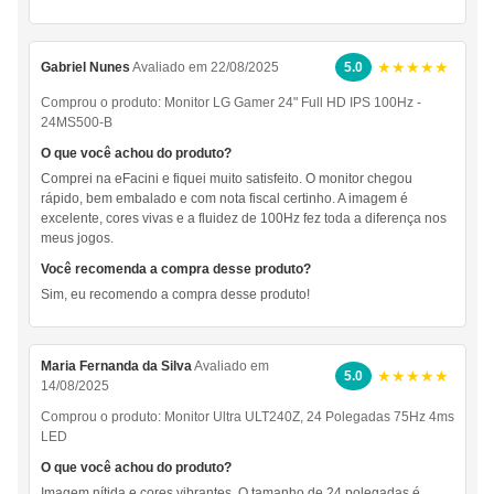
★★★★★
Gabriel Nunes
Avaliado em 22/08/2025
5.0
Comprou o produto:
Monitor LG Gamer 24" Full HD IPS 100Hz -
24MS500-B
O que você achou do produto?
Comprei na eFacini e fiquei muito satisfeito. O monitor chegou
rápido, bem embalado e com nota fiscal certinho. A imagem é
excelente, cores vivas e a fluidez de 100Hz fez toda a diferença nos
meus jogos.
Você recomenda a compra desse produto?
Sim, eu recomendo a compra desse produto!
Maria Fernanda da Silva
Avaliado em
★★★★★
5.0
14/08/2025
Comprou o produto:
Monitor Ultra ULT240Z, 24 Polegadas 75Hz 4ms
LED
O que você achou do produto?
Imagem nítida e cores vibrantes. O tamanho de 24 polegadas é