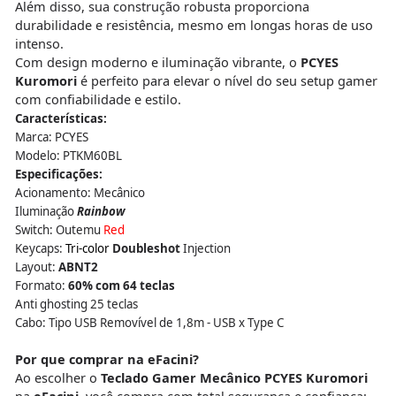
Além disso, sua construção robusta proporciona
durabilidade e resistência, mesmo em longas horas de uso
intenso.
Com design moderno e iluminação vibrante, o
PCYES
Kuromori
é perfeito para elevar o nível do seu setup gamer
com confiabilidade e estilo.
Características:
Marca: PCYES
Modelo: PTKM60BL
Especificações:
Acionamento: Mecânico
Iluminação
Rainbow
Switch: Outemu
Red
Keycaps:
Tri-color
Doubleshot
Injection
Layout:
ABNT2
Formato:
60% com 64 teclas
Anti ghosting 25 teclas
Cabo: Tipo USB Removível de 1,8m - USB x Type C
Por que comprar na eFacini?
Ao escolher o
Teclado Gamer Mecânico PCYES Kuromori
na
eFacini
, você compra com total segurança e confiança: