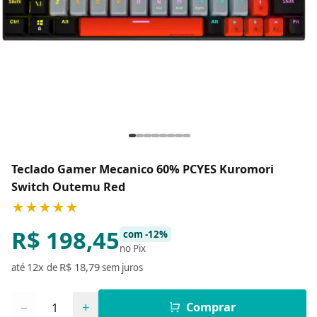
Teclado Gamer Mecanico 60% PCYES Kuromori
Switch Outemu Red
★★★★★
R$ 198,45
com -12%
no Pix
12x
R$ 18,79
até
de
sem juros
Quantidade
−
+
Comprar