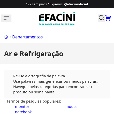
12x sem juros / Siga-nos
:
@efacinioficial
Buscar p
Início
Departamentos
Ar e Refrigeração
Revise a ortografia da palavra.
Use palavras mais genéricas ou menos palavras.
Navegue pelas categorias para encontrar seu
produto ou semelhante.
Termos de pesquisa populares:
monitor
mouse
notebook