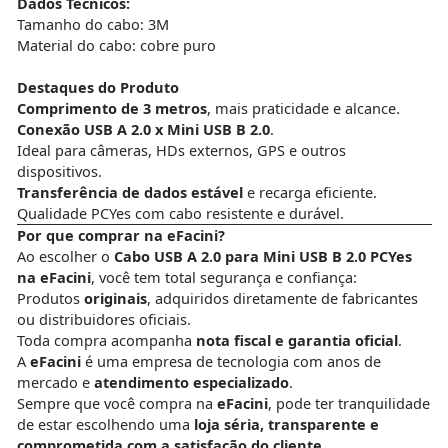
Dados Técnicos:
Tamanho do cabo: 3M
Material do cabo: cobre puro
Destaques do Produto
Comprimento de 3 metros
, mais praticidade e alcance.
Conexão USB A 2.0 x Mini USB B 2.0
.
Ideal para câmeras, HDs externos, GPS e outros
dispositivos.
Transferência de dados estável
e recarga eficiente.
Qualidade PCYes com cabo resistente e durável.
Por que comprar na eFacini?
Ao escolher o
Cabo USB A 2.0 para Mini USB B 2.0 PCYes
na eFacini
, você tem total segurança e confiança:
Produtos
originais
, adquiridos diretamente de fabricantes
ou distribuidores oficiais.
Toda compra acompanha
nota fiscal e garantia oficial
.
A
eFacini
é uma empresa de tecnologia com anos de
mercado e
atendimento especializado
.
Sempre que você compra na
eFacini
, pode ter tranquilidade
de estar escolhendo uma
loja séria, transparente e
comprometida com a satisfação do cliente
.