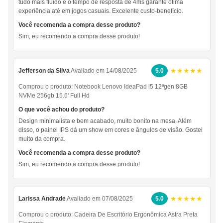
tudo mais fluido e o tempo de resposta de 4ms garante ótima
experiência até em jogos casuais. Excelente custo-benefício.
Você recomenda a compra desse produto?
Sim, eu recomendo a compra desse produto!
★★★★★
Jefferson da Silva
Avaliado em 14/08/2025
5.0
Comprou o produto:
Notebook Lenovo IdeaPad i5 12ªgen 8GB
NVMe 256gb 15.6' Full Hd
O que você achou do produto?
Design minimalista e bem acabado, muito bonito na mesa. Além
disso, o painel IPS dá um show em cores e ângulos de visão. Gostei
muito da compra.
Você recomenda a compra desse produto?
Sim, eu recomendo a compra desse produto!
★★★★★
Larissa Andrade
Avaliado em 07/08/2025
5.0
Comprou o produto:
Cadeira De Escritório Ergonômica Astra Preta