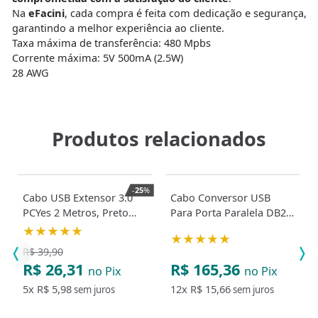
Na
eFacini
, cada compra é feita com dedicação e segurança,
garantindo a melhor experiência ao cliente.
Taxa máxima de transferência: 480 Mpbs
Corrente máxima: 5V 500mA (2.5W)
28 AWG
Produtos relacionados
-
25
%
Cabo USB Extensor 3.0
Cabo Conversor USB
PCYes 2 Metros, Preto
Para Porta Paralela DB25
28AWG
- FEMEA
★★★★★
★★★★★
R$ 39,90
R$ 26,31
R$ 165,36
no Pix
no Pix
5x
R$ 5,98
12x
R$ 15,66
sem juros
sem juros