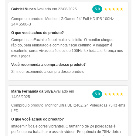
★★★★★
Gabriel Nunes
Avaliado em 22/08/2025
5.0
Comprou o produto:
Monitor LG Gamer 24" Full HD IPS 100Hz -
24MS500-B
O que você achou do produto?
Comprei na eFacini e fiquei muito satisfeito. O monitor chegou
rápido, bem embalado e com nota fiscal certinho. A imagem é
excelente, cores vivas e a fluidez de 100Hz fez toda a diferença nos
meus jogos.
Você recomenda a compra desse produto?
Sim, eu recomendo a compra desse produto!
Maria Fernanda da Silva
Avaliado em
★★★★★
5.0
14/08/2025
Comprou o produto:
Monitor Ultra ULT240Z, 24 Polegadas 75Hz 4ms
LED
O que você achou do produto?
Imagem nítida e cores vibrantes. O tamanho de 24 polegadas é
perfeito para trabalhar e assistir vídeos. Frequência de 75Hz deixa