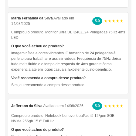
Maria Fernanda da Silva
Avaliado em
★★★★★
5.0
14/08/2025
Comprou o produto:
Monitor Ultra ULT240Z, 24 Polegadas 75Hz 4ms
LED
O que você achou do produto?
Imagem nítida e cores vibrantes. O tamanho de 24 polegadas é
perfeito para trabalhar e assistir vídeos. Frequência de 75Hz deixa
tudo mais fluido e o tempo de resposta de 4ms garante ótima
experiência até em jogos casuais. Excelente custo-benefício.
Você recomenda a compra desse produto?
Sim, eu recomendo a compra desse produto!
★★★★★
Jefferson da Silva
Avaliado em 14/08/2025
5.0
Comprou o produto:
Notebook Lenovo IdeaPad i5 12ªgen 8GB
NVMe 256gb 15.6' Full Hd
O que você achou do produto?