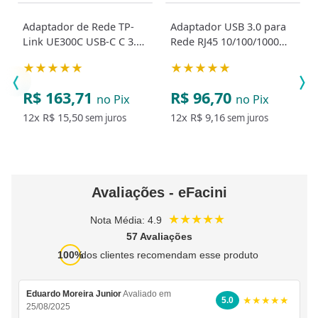
Adaptador de Rede TP-
Adaptador USB 3.0 para
Link UE300C USB-C C 3.0
Rede RJ45 10/100/1000
x RJ45 Gigabit
ADP3.0
★★★★★
★★★★★
R$ 163,71
R$ 96,70
no Pix
no Pix
12x
R$ 15,50
12x
R$ 9,16
sem juros
sem juros
Avaliações - eFacini
★★★★★
Nota Média: 4.9
57 Avaliações
100%
dos clientes recomendam esse produto
Eduardo Moreira Junior
Avaliado em
★★★★★
5.0
25/08/2025