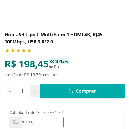
Hub USB Tipo C Multi 5 em 1 HDMI 4K, RJ45
100Mbps, USB 3.0/2.0
★★★★★
R$ 198,45
com -12%
no Pix
12x
R$ 18,79
até
de
sem juros
Quantidade
−
+
Comprar
Calcular frete
Não sei meu CEP