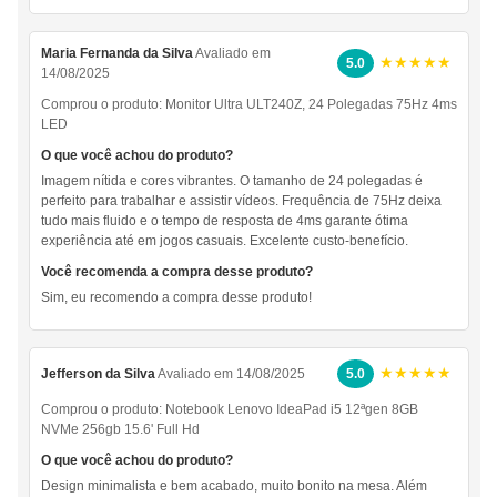
Maria Fernanda da Silva
Avaliado em
★★★★★
5.0
14/08/2025
Comprou o produto:
Monitor Ultra ULT240Z, 24 Polegadas 75Hz 4ms
LED
O que você achou do produto?
Imagem nítida e cores vibrantes. O tamanho de 24 polegadas é
perfeito para trabalhar e assistir vídeos. Frequência de 75Hz deixa
tudo mais fluido e o tempo de resposta de 4ms garante ótima
experiência até em jogos casuais. Excelente custo-benefício.
Você recomenda a compra desse produto?
Sim, eu recomendo a compra desse produto!
★★★★★
Jefferson da Silva
Avaliado em 14/08/2025
5.0
Comprou o produto:
Notebook Lenovo IdeaPad i5 12ªgen 8GB
NVMe 256gb 15.6' Full Hd
O que você achou do produto?
Design minimalista e bem acabado, muito bonito na mesa. Além