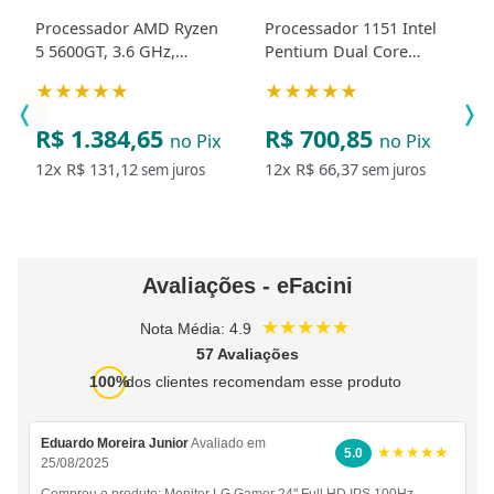
Processador AMD Ryzen
Processador 1151 Intel
5 5600GT, 3.6 GHz,
Pentium Dual Core
(4.6GHz Max Turbo),
G4560 3.50GHZ 3MB
★★★★★
★★★★★
Cachê 4MB, 6 Núcleos, 12
Threads
R$ 1.384,65
R$ 700,85
no Pix
no Pix
12x
R$ 131,12
12x
R$ 66,37
sem juros
sem juros
Avaliações - eFacini
★★★★★
Nota Média: 4.9
57 Avaliações
100%
dos clientes recomendam esse produto
Eduardo Moreira Junior
Avaliado em
★★★★★
5.0
25/08/2025
Comprou o produto:
Monitor LG Gamer 24" Full HD IPS 100Hz -