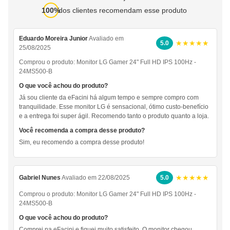
100%
dos clientes recomendam esse produto
Eduardo Moreira Junior
Avaliado em
★★★★★
5.0
25/08/2025
Comprou o produto:
Monitor LG Gamer 24" Full HD IPS 100Hz -
24MS500-B
O que você achou do produto?
Já sou cliente da eFacini há algum tempo e sempre compro com
tranquilidade. Esse monitor LG é sensacional, ótimo custo-benefício
e a entrega foi super ágil. Recomendo tanto o produto quanto a loja.
Você recomenda a compra desse produto?
Sim, eu recomendo a compra desse produto!
★★★★★
Gabriel Nunes
Avaliado em 22/08/2025
5.0
Comprou o produto:
Monitor LG Gamer 24" Full HD IPS 100Hz -
24MS500-B
O que você achou do produto?
Comprei na eFacini e fiquei muito satisfeito. O monitor chegou