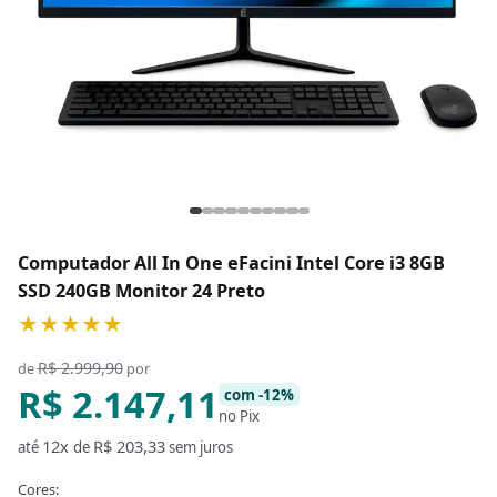
Computador All In One eFacini Intel Core i3 8GB
SSD 240GB Monitor 24 Preto
★★★★★
R$ 2.999,90
de
por
R$ 2.147,11
com -12%
no Pix
12x
R$ 203,33
até
de
sem juros
Cores: