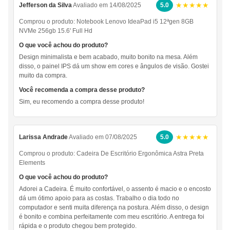
★★★★★
Jefferson da Silva
Avaliado em 14/08/2025
5.0
Comprou o produto:
Notebook Lenovo IdeaPad i5 12ªgen 8GB
NVMe 256gb 15.6' Full Hd
O que você achou do produto?
Design minimalista e bem acabado, muito bonito na mesa. Além
disso, o painel IPS dá um show em cores e ângulos de visão. Gostei
muito da compra.
Você recomenda a compra desse produto?
Sim, eu recomendo a compra desse produto!
★★★★★
Larissa Andrade
Avaliado em 07/08/2025
5.0
Comprou o produto:
Cadeira De Escritório Ergonômica Astra Preta
Elements
O que você achou do produto?
Adorei a Cadeira. É muito confortável, o assento é macio e o encosto
dá um ótimo apoio para as costas. Trabalho o dia todo no
computador e senti muita diferença na postura. Além disso, o design
é bonito e combina perfeitamente com meu escritório. A entrega foi
rápida e o produto chegou bem protegido.