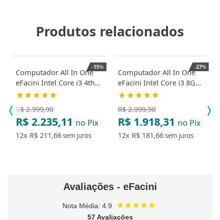
Produtos relacionados
-
15
%
-
27
%
Computador All In One
Computador All In One
eFacini Intel Core i3 4th
eFacini Intel Core i3 8GB
8GB SSD 240GB Monitor
SSD 240GB Monitor 19
★★★★★
★★★★★
24 Preto
Preto
R$ 2.999,90
R$ 2.999,90
R$ 2.235,11
R$ 1.918,31
no Pix
no Pix
12x
R$ 211,66
12x
R$ 181,66
sem juros
sem juros
Avaliações - eFacini
★★★★★
Nota Média: 4.9
57 Avaliações