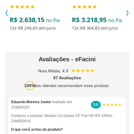
Core i7 16GB Windows 11
Core i7 8GB Windows 11
★★★★★
★★★★★
Pro Kit sem Fio SSD
Pro Kit sem Fio SSD 1TB
256GB
R$ 2.638,15
R$ 3.218,95
no Pix
no Pix
12x
R$ 249,83
12x
R$ 304,83
sem juros
sem juros
Avaliações - eFacini
★★★★★
Nota Média: 4.9
57 Avaliações
100%
dos clientes recomendam esse produto
Eduardo Moreira Junior
Avaliado em
★★★★★
5.0
25/08/2025
Comprou o produto:
Monitor LG Gamer 24" Full HD IPS 100Hz -
24MS500-B
O que você achou do produto?