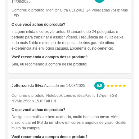
14/08/2025
Comprou o produto:
Monitor Ultra ULT240Z, 24 Polegadas 75Hz 4ms
LED
O que você achou do produto?
Imagem nítida e cores vibrantes. O tamanho de 24 polegadas é
perfeito para trabalhar e assistir vídeos. Frequência de 75Hz deixa
tudo mais fluido e o tempo de resposta de 4ms garante ótima
experiência até em jogos casuais. Excelente custo-benefício.
Você recomenda a compra desse produto?
Sim, eu recomendo a compra desse produto!
★★★★★
Jefferson da Silva
Avaliado em 14/08/2025
5.0
Comprou o produto:
Notebook Lenovo IdeaPad i5 12ªgen 8GB
NVMe 256gb 15.6' Full Hd
O que você achou do produto?
Design minimalista e bem acabado, muito bonito na mesa. Além
disso, o painel IPS dá um show em cores e ângulos de visão. Gostei
muito da compra.
Você recomenda a compra desse produto?