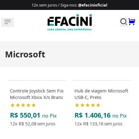
12x sem juros / Siga-nos
:
@efacinioficial
Buscar p
Microsoft
Controle Joystick Sem Fio
Hub de viagem Microsoft
Microsoft Xbox X/s Branc
USB-C, Preto
★★★★★
★★★★★
R$ 550,01
R$ 1.406,16
no Pix
no Pix
12x
R$ 52,08
12x
R$ 133,16
sem juros
sem juros