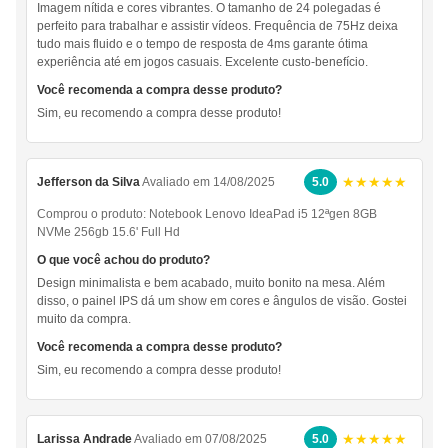
Imagem nítida e cores vibrantes. O tamanho de 24 polegadas é
perfeito para trabalhar e assistir vídeos. Frequência de 75Hz deixa
tudo mais fluido e o tempo de resposta de 4ms garante ótima
experiência até em jogos casuais. Excelente custo-benefício.
Você recomenda a compra desse produto?
Sim, eu recomendo a compra desse produto!
★★★★★
Jefferson da Silva
Avaliado em 14/08/2025
5.0
Comprou o produto:
Notebook Lenovo IdeaPad i5 12ªgen 8GB
NVMe 256gb 15.6' Full Hd
O que você achou do produto?
Design minimalista e bem acabado, muito bonito na mesa. Além
disso, o painel IPS dá um show em cores e ângulos de visão. Gostei
muito da compra.
Você recomenda a compra desse produto?
Sim, eu recomendo a compra desse produto!
★★★★★
Larissa Andrade
Avaliado em 07/08/2025
5.0