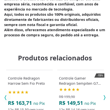
empresa séria, reconhecida e confiável
, com anos de
experiência no mercado de tecnologia.
Aqui, todos os produtos são
100% originais
, adquiridos
diretamente de
fabricantes ou distribuidores oficiais
,
sempre com
nota fiscal e garantia oficial
.
Além disso, oferecemos
atendimento especializado
e um
processo de compra seguro, do pedido até a entrega.
Produtos relacionados
-
15
%
Controle Redragon
Controle Gamer
Harrow Sem Fio Preto
Redragon Sempiten G712
Suporte para Celular
★★★★★
★★★★★
R$ 199,90
R$ 163,71
R$ 149,51
no Pix
no Pix
12x
R$ 15,50
12x
R$ 14,16
sem juros
sem juros