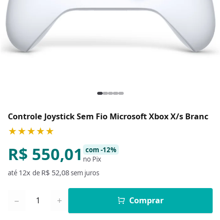
Controle Joystick Sem Fio Microsoft Xbox X/s Branc
★★★★★
R$ 550,01
com -12%
no Pix
12x
R$ 52,08
até
de
sem juros
Quantidade
−
+
Comprar