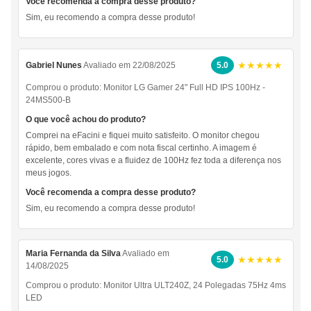
Você recomenda a compra desse produto?
Sim, eu recomendo a compra desse produto!
★★★★★
Gabriel Nunes
Avaliado em 22/08/2025
5.0
Comprou o produto:
Monitor LG Gamer 24" Full HD IPS 100Hz -
24MS500-B
O que você achou do produto?
Comprei na eFacini e fiquei muito satisfeito. O monitor chegou
rápido, bem embalado e com nota fiscal certinho. A imagem é
excelente, cores vivas e a fluidez de 100Hz fez toda a diferença nos
meus jogos.
Você recomenda a compra desse produto?
Sim, eu recomendo a compra desse produto!
Maria Fernanda da Silva
Avaliado em
★★★★★
5.0
14/08/2025
Comprou o produto:
Monitor Ultra ULT240Z, 24 Polegadas 75Hz 4ms
LED