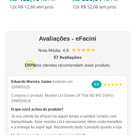
12x
R$ 12,60
12x
R$ 52,08
sem juros
sem juros
Avaliações - eFacini
★★★★★
Nota Média: 4.9
57 Avaliações
100%
dos clientes recomendam esse produto
Eduardo Moreira Junior
Avaliado em
★★★★★
5.0
25/08/2025
Comprou o produto:
Monitor LG Gamer 24" Full HD IPS 100Hz -
24MS500-B
O que você achou do produto?
Já sou cliente da eFacini há algum tempo e sempre compro com
tranquilidade. Esse monitor LG é sensacional, ótimo custo-benefício
e a entrega foi super ágil. Recomendo tanto o produto quanto a loja.