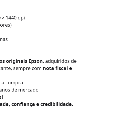
 × 1440 dpi
cores)
inas
os originais Epson
, adquiridos de
ricante, sempre com
nota fiscal e
s a compra
 anos de mercado
el
ade, confiança e credibilidade
.