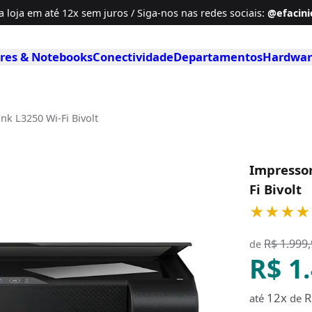
a loja em até
12x sem juros / Siga-nos
nas redes sociais
:
@efacinio
es & Notebooks
Conectividade
Departamentos
Hardwar
k L3250 Wi-Fi Bivolt
Impressor
Fi Bivolt
★★★★
R$ 1.999
de
R$ 1
12x
R
até
de