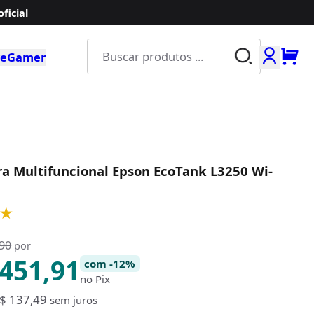
ficial
Buscar produ
e
Gamer
a Multifuncional Epson EcoTank L3250 Wi-
★
,90
por
.451,91
com -12%
no Pix
$ 137,49
sem juros