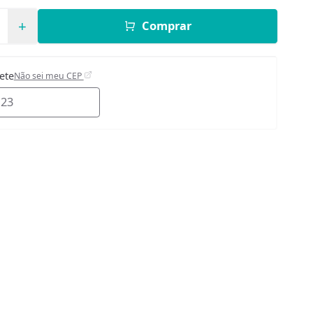
e
+
Comprar
rete
Não sei meu CEP