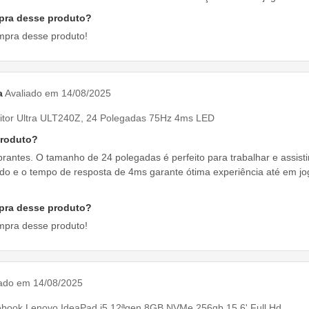
pra desse produto?
mpra desse produto!
a
Avaliado em 14/08/2025
itor Ultra ULT240Z, 24 Polegadas 75Hz 4ms LED
produto?
brantes. O tamanho de 24 polegadas é perfeito para trabalhar e assist
ido e o tempo de resposta de 4ms garante ótima experiência até em jo
pra desse produto?
mpra desse produto!
iado em 14/08/2025
ebook Lenovo IdeaPad i5 12ªgen 8GB NVMe 256gb 15.6' Full Hd