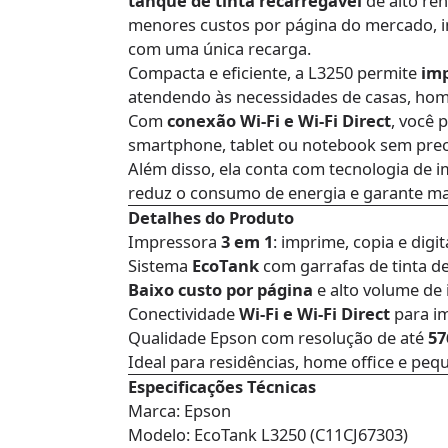
tanque de tinta recarregável
de alto re
menores custos por página do mercado, 
com uma única recarga.
Compacta e eficiente, a L3250 permite
imp
atendendo às necessidades de casas, hom
Com
conexão Wi-Fi e Wi-Fi Direct
, você 
smartphone, tablet ou notebook sem prec
Além disso, ela conta com tecnologia de 
reduz o consumo de energia e garante ma
Detalhes do Produto
Impressora
3 em 1
: imprime, copia e digit
Sistema
EcoTank
com garrafas de tinta d
Baixo custo por página
e alto volume de
Conectividade
Wi-Fi e Wi-Fi Direct
para i
Qualidade Epson com resolução de até
57
Ideal para residências, home office e peq
Especificações Técnicas
Marca: Epson
Modelo: EcoTank L3250 (C11CJ67303)