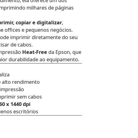
ndimento, ela oferece um dos
imprimindo milhares de páginas
rimir, copiar e digitalizar
,
e offices e pequenos negócios.
pode imprimir diretamente do seu
isar de cabos.
impressão
Heat-Free
da Epson, que
ior durabilidade ao equipamento.
aliza
e alto rendimento
 impressão
mprimir sem cabos
60 x 1440 dpi
uenos escritórios