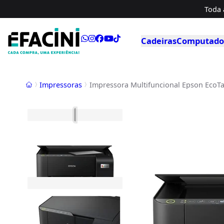
Toda 
Cadeiras
Computador
Início
Impressoras
Impressora Multifuncional Epson EcoTan