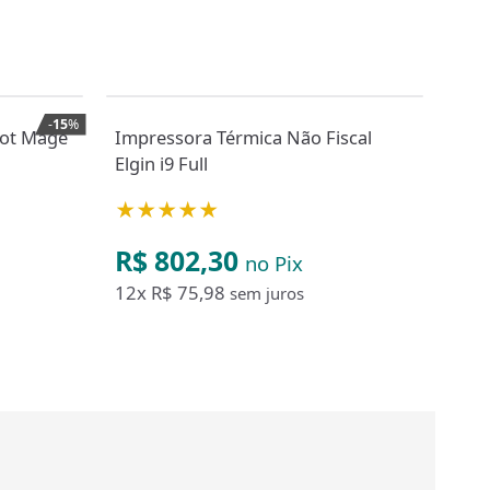
-
15
%
lot Mage
Impressora Térmica Não Fiscal
Imp
Elgin i9 Full
Bem
Seri
★★★★★
★
R$ 802,30
R$
no Pix
12x
R$ 75,98
12
sem juros