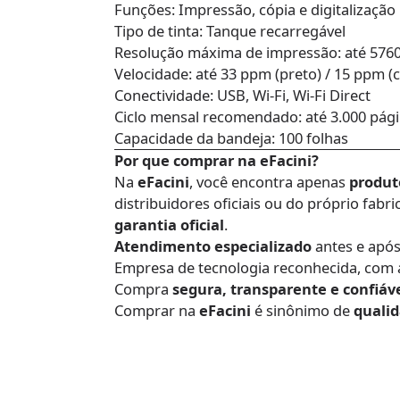
Funções: Impressão, cópia e digitalização
Tipo de tinta: Tanque recarregável
Resolução máxima de impressão: até 5760
Velocidade: até 33 ppm (preto) / 15 ppm (
Conectividade: USB, Wi-Fi, Wi-Fi Direct
Ciclo mensal recomendado: até 3.000 pág
Capacidade da bandeja: 100 folhas
Por que comprar na eFacini?
Na
eFacini
, você encontra apenas
produt
distribuidores oficiais ou do próprio fab
garantia oficial
.
Atendimento especializado
antes e apó
Empresa de tecnologia reconhecida, com
Compra
segura, transparente e confiáv
Comprar na
eFacini
é sinônimo de
qualid