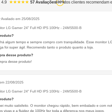
★★★★★
57 Avaliações
dos clientes recomendam 
: 4.9
100%
r
Avaliado em 25/08/2025
itor LG Gamer 24" Full HD IPS 100Hz - 24MS500-B
produto?
i há algum tempo e sempre compro com tranquilidade. Esse monitor LG
ga foi super ágil. Recomendo tanto o produto quanto a loja.
pra desse produto?
mpra desse produto!
 em 22/08/2025
itor LG Gamer 24" Full HD IPS 100Hz - 24MS500-B
produto?
ei muito satisfeito. O monitor chegou rápido, bem embalado e com nota 
s vivas e a fluidez de 100Hz fez toda a diferença nos meus jogos.