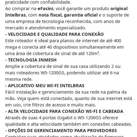
praticidade com confiabilidade.
Ao comprar na
eFacini
, você garante um produto
original
Intelbras
, com
nota fiscal, garantia oficial
e o suporte de
uma empresa de tecnologia reconhecida, com anos de
mercado e atendimento especializado.
- VELOCIDADE E QUALIDADE PARA CONEXÃO
Este roteador é ideal para planos de internet de até 400
mega e conecta até 40 dispositivos simultaneamente em
uma área de cobertura de sinal de até 120m².
- TECNOLOGIA INMESH
Amplie a cobertura de sinal de sua casa utilizando 2 ou
mais roteadores W5-1200GS, podendo utilizar até 6 na
mesma rede.
- APLICATIVO MEU WI-FI INTELBRAS
Fácil instalação e gerenciamento da sua rede na palma da
mão. Veja quem está conectado, quanto de sua internet está
em uso, crie filtros de acesso e muito mais.
- ALTA VELOCIDADE PARA CONEXÃO WI-FI E CABEADA
Através de suas 4 portas Gigabit o W5-1200GS oferece
qualidade e alta velocidade também em conexões cabeadas.
- OPÇÕES DE GERENCIAMENTO PARA PROVEDORES
Centralize suas atividades como atualização de firmware,