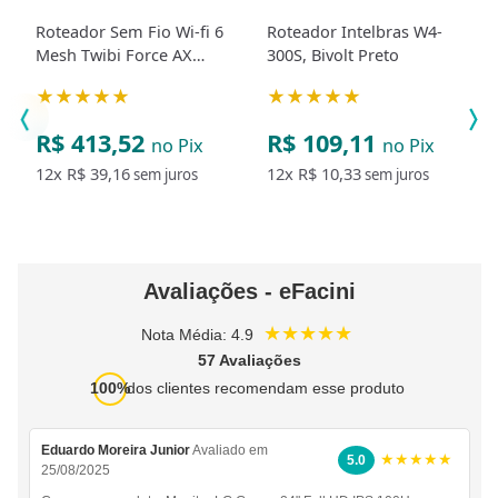
Roteador Sem Fio Wi-fi 6
Roteador Intelbras W4-
Mesh Twibi Force AX
300S, Bivolt Preto
Branco Intelbras
★★★★★
★★★★★
R$ 413,52
R$ 109,11
no Pix
no Pix
12x
R$ 39,16
12x
R$ 10,33
sem juros
sem juros
Avaliações - eFacini
★★★★★
Nota Média: 4.9
57 Avaliações
100%
dos clientes recomendam esse produto
Eduardo Moreira Junior
Avaliado em
★★★★★
5.0
25/08/2025