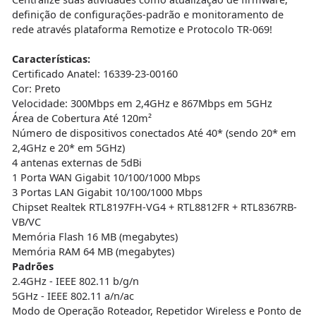
definição de configurações-padrão e monitoramento de
rede através plataforma Remotize e Protocolo TR-069!
Características:
Certificado Anatel: 16339-23-00160
Cor: Preto
Velocidade: 300Mbps em 2,4GHz e 867Mbps em 5GHz
Área de Cobertura Até 120m²
Número de dispositivos conectados Até 40* (sendo 20* em
2,4GHz e 20* em 5GHz)
4 antenas externas de 5dBi
1 Porta WAN Gigabit 10/100/1000 Mbps
3 Portas LAN Gigabit 10/100/1000 Mbps
Chipset Realtek RTL8197FH-VG4 + RTL8812FR + RTL8367RB-
VB/VC
Memória Flash 16 MB (megabytes)
Memória RAM 64 MB (megabytes)
Padrões
2.4GHz - IEEE 802.11 b/g/n
5GHz - IEEE 802.11 a/n/ac
Modo de Operação Roteador, Repetidor Wireless e Ponto de