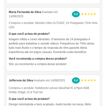
Maria Fernanda da Silva
Avaliado em
★★★★★
5.0
14/08/2025
Comprou o produto:
Monitor Ultra ULT240Z, 24 Polegadas 75Hz 4ms
LED
O que você achou do produto?
Imagem nítida e cores vibrantes. O tamanho de 24 polegadas é
perfeito para trabalhar e assistir vídeos. Frequência de 75Hz deixa
tudo mais fluido e o tempo de resposta de 4ms garante ótima
experiência até em jogos casuais. Excelente custo-benefício.
Você recomenda a compra desse produto?
Sim, eu recomendo a compra desse produto!
★★★★★
Jefferson da Silva
Avaliado em 14/08/2025
5.0
Comprou o produto:
Notebook Lenovo IdeaPad i5 12ªgen 8GB
NVMe 256gb 15.6' Full Hd
O que você achou do produto?
Design minimalista e bem acabado, muito bonito na mesa. Além