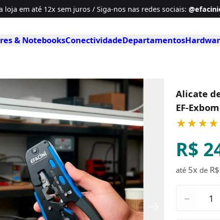
a loja em até
12x sem juros / Siga-nos
nas redes sociais
:
@efacinio
es & Notebooks
Conectividade
Departamentos
Hardwar
Alicate d
EF-Exbom 
★★★★
R$ 2
5x
R$
até
de
Quantidad
−