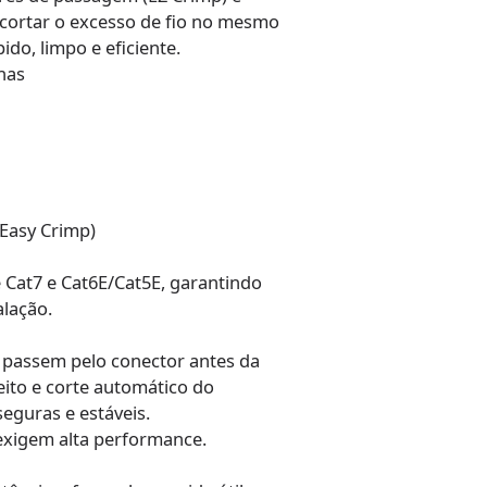
 cortar o excesso de fio no mesmo
do, limpo e eficiente.
nas
Easy Crimp)
e Cat7 e Cat6E/Cat5E, garantindo
alação.
s passem pelo conector antes da
ito e corte automático do
eguras e estáveis.
 exigem alta performance.