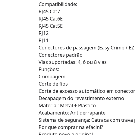
Compatibilidade:
RJ45 Cat7
RJ45 Cat6E
RJ45 Cat5E
RJ12
RJ11
Conectores de passagem (Easy Crimp / EZ
Conectores padrão
Vias suportadas: 4, 6 ou 8 vias
Funções:
Crimpagem
Corte de fios
Corte de excesso automático em conecto
Decapagem do revestimento externo
Material: Metal + Plástico
Acabamento: Antiderrapante
Sistema de segurança: Catraca com trav
Por que comprar na efacini?
Produto novo e original