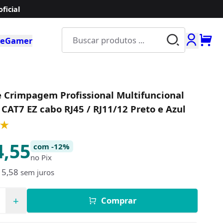
ficial
Buscar produ
e
Gamer
e Crimpagem Profissional Multifuncional
CAT7 EZ cabo RJ45 / RJ11/12 Preto e Azul
★
4,55
com -12%
no Pix
 5,58
sem juros
e
+
Comprar