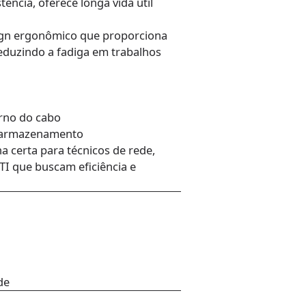
tência, oferece longa vida útil
ign ergonômico que proporciona
eduzindo a fadiga em trabalhos
rno do cabo
a armazenamento
 certa para técnicos de rede,
 TI que buscam eficiência e
de