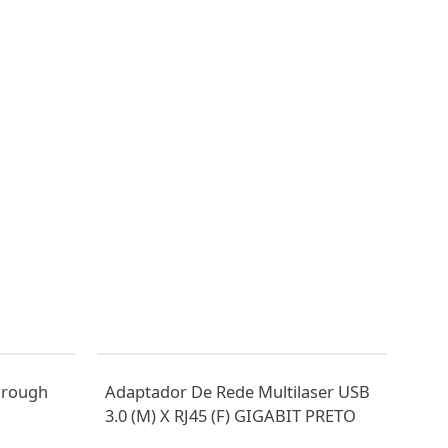
hrough
Adaptador De Rede Multilaser USB
Conver
3.0 (M) X RJ45 (F) GIGABIT PRETO
CD7