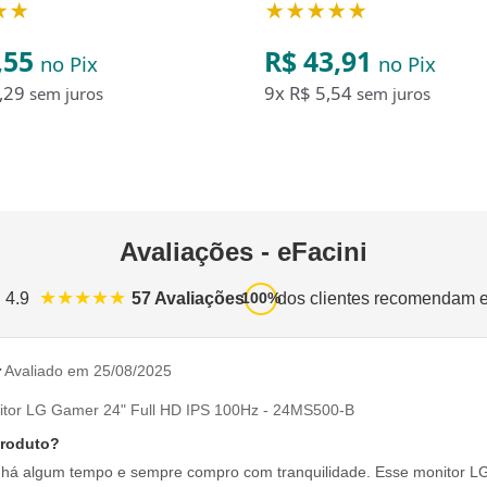
★★
★★★★★
,55
R$ 43,91
no Pix
no Pix
,29
9x
R$ 5,54
sem juros
sem juros
Avaliações - eFacini
★★★★★
57 Avaliações
dos clientes recomendam 
: 4.9
100%
r
Avaliado em 25/08/2025
itor LG Gamer 24" Full HD IPS 100Hz - 24MS500-B
produto?
i há algum tempo e sempre compro com tranquilidade. Esse monitor LG