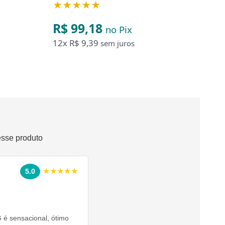
★★★★★
★
R$ 99,18
R$
no Pix
12x
R$ 9,39
12
sem juros
esse produto
★★★★★
5.0
 é sensacional, ótimo