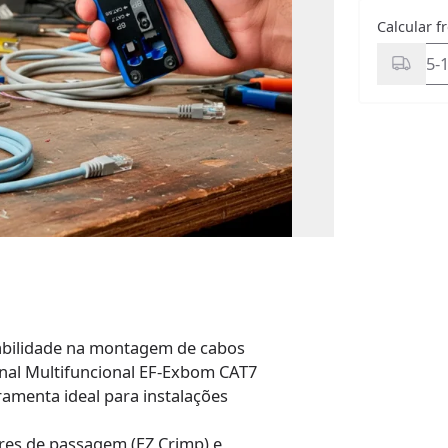
Calcular f
rabilidade na montagem de cabos
onal Multifuncional EF-Exbom CAT7
rramenta ideal para instalações
res de passagem (EZ Crimp) e