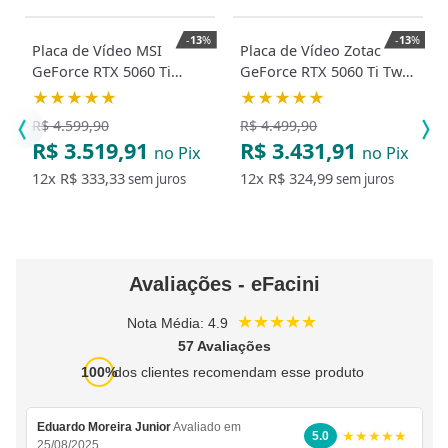
-
13
%
-
13
%
Placa de Vídeo MSI
Placa de Vídeo Zotac
GeForce RTX 5060 Ti
GeForce RTX 5060 Ti Twin
Shadow 2X OC Plus 8GB
Edge OC 8GB GDDR7 128
★★★★★
★★★★★
GDDR7 128 Bits
Bits
R$ 4.599,90
R$ 4.499,90
R$ 3.519,91
R$ 3.431,91
no Pix
no Pix
12x
R$ 333,33
12x
R$ 324,99
sem juros
sem juros
Avaliações - eFacini
★★★★★
Nota Média: 4.9
57 Avaliações
100%
dos clientes recomendam esse produto
Eduardo Moreira Junior
Avaliado em
★★★★★
5.0
25/08/2025