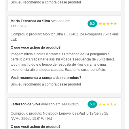
Sim, eu recomendo a compra desse produto!
Maria Fernanda da Silva
Avaliado em
★★★★★
5.0
14/08/2025
Comprou o produto:
Monitor Ultra ULT240Z, 24 Polegadas 75Hz 4ms
LED
O que você achou do produto?
Imagem nítida e cores vibrantes. O tamanho de 24 polegadas é
perfeito para trabalhar e assistir vídeos. Frequência de 75Hz deixa
tudo mais fluido e o tempo de resposta de 4ms garante ótima
experiência até em jogos casuais. Excelente custo-benefício.
Você recomenda a compra desse produto?
Sim, eu recomendo a compra desse produto!
★★★★★
Jefferson da Silva
Avaliado em 14/08/2025
5.0
Comprou o produto:
Notebook Lenovo IdeaPad i5 12ªgen 8GB
NVMe 256gb 15.6' Full Hd
O que você achou do produto?