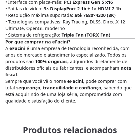
• Interface com placa-mãe:
PCI Express Gen 5 x16
• Saídas de vídeo:
3× DisplayPort 2.1b + 1× HDMI 2.1b
• Resolução máxima suportada:
até 7680×4320 (8K)
• Tecnologias compatíveis: Ray Tracing, DLSS, DirectX 12
Ultimate, OpenGL moderno
• Sistema de refrigeração:
Triple Fan (TORX Fan)
Por que comprar na eFacini?
A
eFacini
é uma empresa de tecnologia reconhecida, com
anos de mercado e atendimento especializado. Todos os
produtos são
100% originais
, adquiridos diretamente de
distribuidores oficiais ou fabricantes, e acompanham
nota
fiscal
.
Sempre que você vê o nome
eFacini
, pode comprar com
total
segurança, tranquilidade e confiança
, sabendo que
está adquirindo de uma loja séria, comprometida com
qualidade e satisfação do cliente.
Produtos relacionados