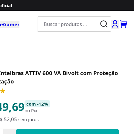
ficial
Buscar produ
e
Gamer
ntelbras ATTIV 600 VA Bivolt com Proteção
ização
★
49,69
com -12%
no Pix
$ 52,05
sem juros
e