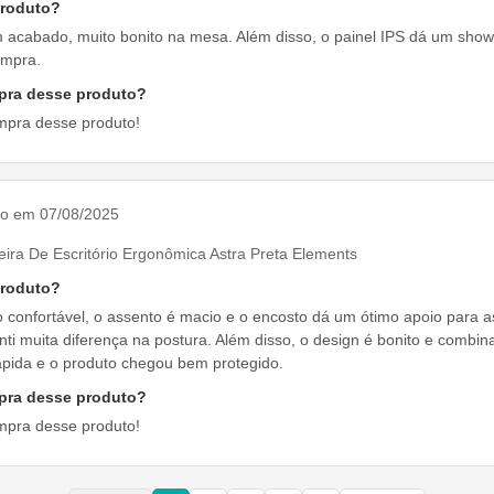
produto?
m acabado, muito bonito na mesa. Além disso, o painel IPS dá um sho
ompra.
pra desse produto?
mpra desse produto!
do em 07/08/2025
ira De Escritório Ergonômica Astra Preta Elements
produto?
o confortável, o assento é macio e o encosto dá um ótimo apoio para a
ti muita diferença na postura. Além disso, o design é bonito e combi
 rápida e o produto chegou bem protegido.
pra desse produto?
mpra desse produto!