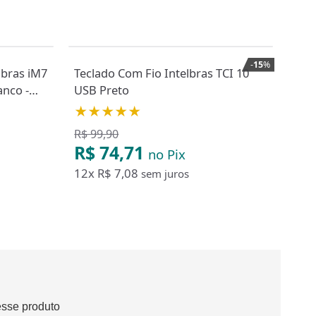
-
15
%
lbras iM7
Teclado Com Fio Intelbras TCI 10
Tel
anco -
USB Preto
Cinz
★★★★★
★
R$ 99,90
R$ 74,71
R$
no Pix
12x
R$ 7,08
12
sem juros
esse produto