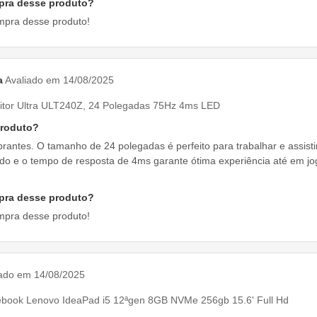
pra desse produto?
mpra desse produto!
a
Avaliado em 14/08/2025
itor Ultra ULT240Z, 24 Polegadas 75Hz 4ms LED
produto?
brantes. O tamanho de 24 polegadas é perfeito para trabalhar e assist
ido e o tempo de resposta de 4ms garante ótima experiência até em jo
pra desse produto?
mpra desse produto!
iado em 14/08/2025
ebook Lenovo IdeaPad i5 12ªgen 8GB NVMe 256gb 15.6' Full Hd