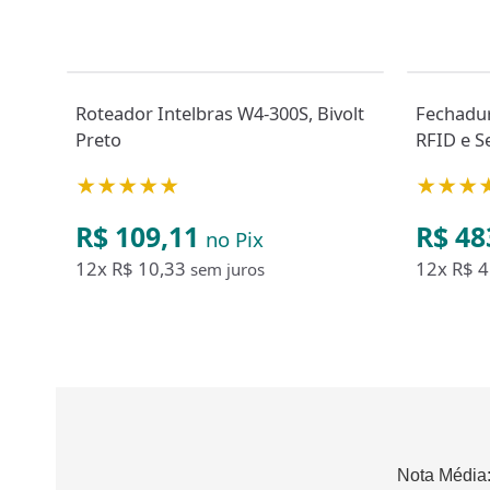
Roteador Intelbras W4-300S, Bivolt
Fechadur
Preto
★★★★★
★★★
R$ 109,11
R$ 48
no Pix
12x
R$ 10,33
12x
R$ 4
sem juros
Nota Média