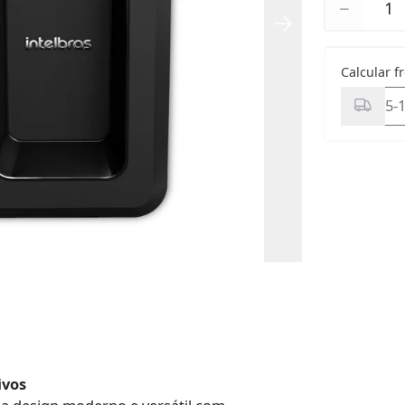
−
Calcular f
ivos