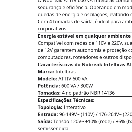
O Nobreak ATTIV 600 VA Intelbras combin
segurança e eficiência. Operando em modo
quedas de energia e oscilações, evitando
Com 4 tomadas de saída, é ideal para am
corporativos.
Energia estável em qualquer ambiente
Compatível com redes de 110V e 220V, sua
de 12V garantem autonomia e proteção con
computadores, roteadores e outros disposi
Características do Nobreak Intelbras AT
Marca:
Intelbras
Modelo:
ATTIV 600 VA
Potência:
600 VA / 300W
Tomadas:
4 no padrão NBR 14136
Especificações Técnicas:
Topologia:
Interativo
Entrada:
96-149V~ (110V) / 176-264V~ (220
Saída:
Tensão 120V~ ±10% (rede) / ±5% (ba
semissenoidal