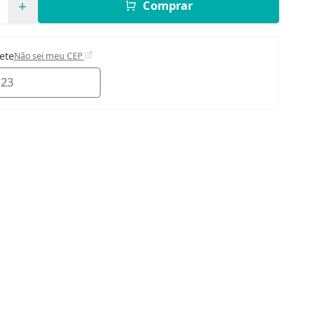
+
Comprar
rete
Não sei meu CEP