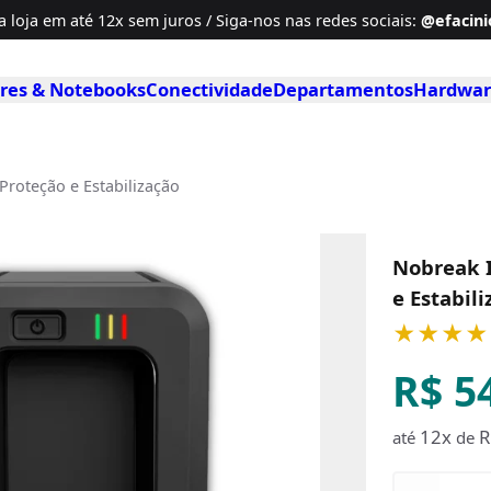
a loja em até
12x sem juros / Siga-nos
nas redes sociais
:
@efacinio
es & Notebooks
Conectividade
Departamentos
Hardwar
Proteção e Estabilização
Nobreak I
e Estabil
★★★★
R$ 5
12x
R
até
de
Quantidad