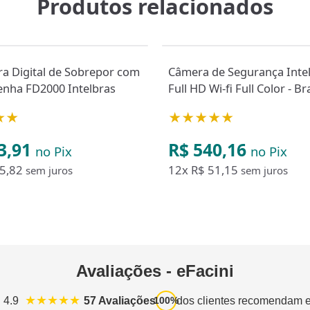
Produtos relacionados
a Digital de Sobrepor com
Câmera de Segurança Inte
RFID e Senha FD2000 Intelbras
Full HD Wi-fi Full Color - Br
Bivolt
★★
★★★★★
3,91
R$ 540,16
no Pix
no Pix
5,82
12x
R$ 51,15
sem juros
sem juros
Avaliações - eFacini
★★★★★
57 Avaliações
dos clientes recomendam 
: 4.9
100%