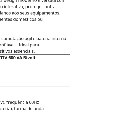
a design moderno e versátil com
 interativo, protege contra
 danos aos seus equipamentos.
bientes domésticos ou
 comutação ágil e bateria interna
fiáveis. Ideal para
tivos essenciais.
TIV 600 VA Bivolt
V), frequência 60Hz
teria), forma de onda