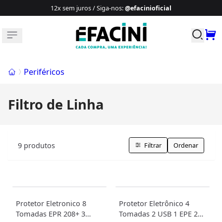
12x sem juros / Siga-nos
:
@efacinioficial
Buscar p
Início
Periféricos
Filtro de Linha
9
produtos
Filtrar
Ordenar
Protetor Eletronico 8
Protetor Eletrônico 4
Tomadas EPR 208+ 3
Tomadas 2 USB 1 EPE 204