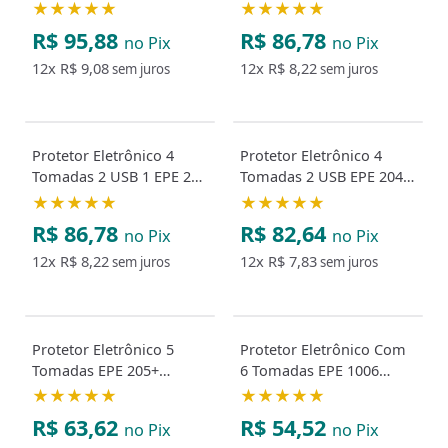
Metros Preto Intelbras
USB BR + Branco
★★★★★
★★★★★
Intelbras
R$ 95,88
R$ 86,78
no Pix
no Pix
12x
R$ 9,08
12x
R$ 8,22
sem juros
sem juros
Protetor Eletrônico 4
Protetor Eletrônico 4
Tomadas 2 USB 1 EPE 204
Tomadas 2 USB EPE 204
USB BR + Preto Intelbras
USB BR Preto Intelbras
★★★★★
★★★★★
R$ 86,78
R$ 82,64
no Pix
no Pix
12x
R$ 8,22
12x
R$ 7,83
sem juros
sem juros
Protetor Eletrônico 5
Protetor Eletrônico Com
Tomadas EPE 205+
6 Tomadas EPE 1006
Intelbras Branco
Intelbras Branco
★★★★★
★★★★★
R$ 63,62
R$ 54,52
no Pix
no Pix