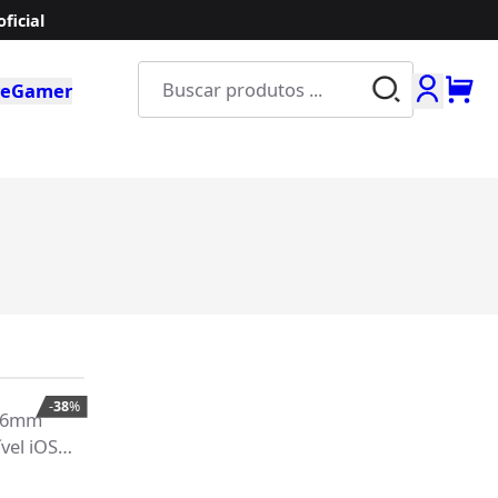
ficial
Buscar produ
e
Gamer
-
38
%
 46mm
el iOS e