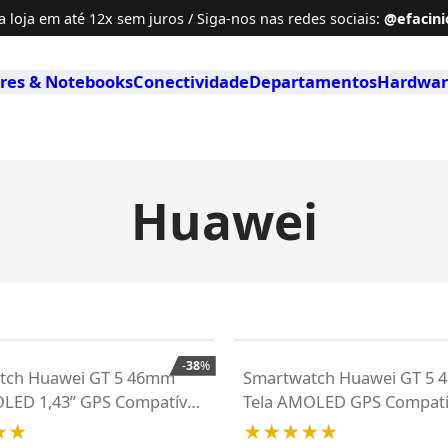
a loja em até
12x sem juros / Siga-nos
nas redes sociais
:
@efacinio
es & Notebooks
Conectividade
Departamentos
Hardwar
Huawei
-
38
%
tch Huawei GT 5 46mm
Smartwatch Huawei GT 5
LED 1,43” GPS Compatível
Tela AMOLED GPS Compatív
droid Azul Tecido
Android Marrom Couro
★★
★★★★★