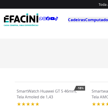
Toda 
Cadeiras
Computador
-
18
%
SmartWatch Huawei GT 5 46mm,
Smartwa
Tela Amoled de 1,43
Tela AMO
iOS e An
★★★★★
★★★