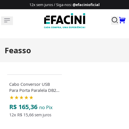
12x sem juros / Siga-nos
:
@efacinioficial
Buscar p
Feasso
Cabo Conversor USB
Para Porta Paralela DB25
- FEMEA
★★★★★
R$ 165,36
no Pix
12x
R$ 15,66
sem juros