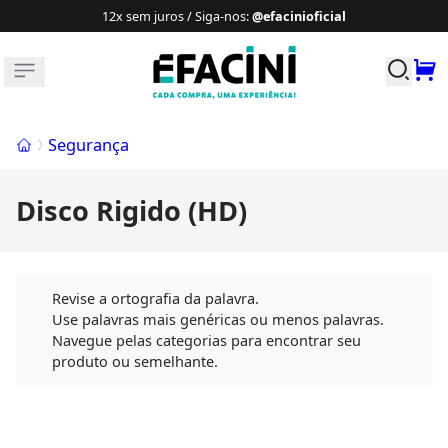
12x sem juros / Siga-nos
:
@efacinioficial
Buscar p
Início
Segurança
Disco Rigido (HD)
Revise a ortografia da palavra.
Use palavras mais genéricas ou menos palavras.
Navegue pelas categorias para encontrar seu
produto ou semelhante.