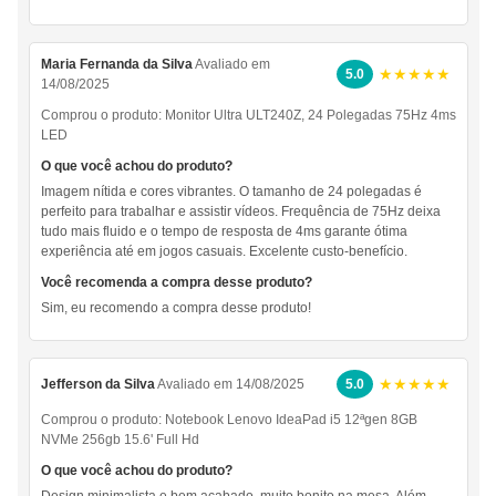
Maria Fernanda da Silva
Avaliado em
★★★★★
5.0
14/08/2025
Comprou o produto:
Monitor Ultra ULT240Z, 24 Polegadas 75Hz 4ms
LED
O que você achou do produto?
Imagem nítida e cores vibrantes. O tamanho de 24 polegadas é
perfeito para trabalhar e assistir vídeos. Frequência de 75Hz deixa
tudo mais fluido e o tempo de resposta de 4ms garante ótima
experiência até em jogos casuais. Excelente custo-benefício.
Você recomenda a compra desse produto?
Sim, eu recomendo a compra desse produto!
★★★★★
Jefferson da Silva
Avaliado em 14/08/2025
5.0
Comprou o produto:
Notebook Lenovo IdeaPad i5 12ªgen 8GB
NVMe 256gb 15.6' Full Hd
O que você achou do produto?