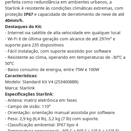
perfeita como redundância em ambientes urbanos, a
Starlink é resistente às condições climáticas extremas, com
proteção
IP67
e capacidade de derretimento de neve de até
40mm/h.
Destaques do Kit:
- Internet via satélite de alta velocidade em qualquer local
- Wi-Fi 6 de última geração com alcance de até 297m² e
suporte para 235 dispositivos
- Fácil instalação, com suporte assistido por software
- Resistente ao clima, operando em temperaturas de -30°C a
50°C
- Baixo consumo de energia, entre 75W e 100W
Características:
Modelo: Standard Kit V4 (2534008BR)
Marca: Starlink
Especificações Starlink
:
- Antena: matriz eletrônica em fases
- Campo de visão: 110°
- Orientação: orientação manual assistida por software.
- Peso: 2,9 kg (6,4 lb), 3,2 kg (7 lb) com suporte.
- Classificação ambiental: IP67 tipo 4
- Temperatura operacional: -30° C a 50° C (-22° F a 122° F)