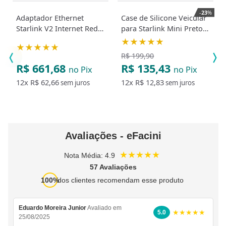
-
23
%
Adaptador Ethernet
Case de Silicone Veicular
Starlink V2 Internet Rede
para Starlink Mini Preto
Via Satélite
AS-C01
★★★★★
★★★★★
R$ 199,90
R$ 661,68
R$ 135,43
no Pix
no Pix
12x
R$ 62,66
12x
R$ 12,83
sem juros
sem juros
Avaliações - eFacini
★★★★★
Nota Média: 4.9
57 Avaliações
100%
dos clientes recomendam esse produto
Eduardo Moreira Junior
Avaliado em
★★★★★
5.0
25/08/2025