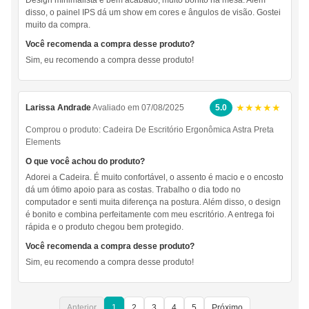
Design minimalista e bem acabado, muito bonito na mesa. Além
disso, o painel IPS dá um show em cores e ângulos de visão. Gostei
muito da compra.
Você recomenda a compra desse produto?
Sim, eu recomendo a compra desse produto!
★★★★★
Larissa Andrade
Avaliado em 07/08/2025
5.0
Comprou o produto:
Cadeira De Escritório Ergonômica Astra Preta
Elements
O que você achou do produto?
Adorei a Cadeira. É muito confortável, o assento é macio e o encosto
dá um ótimo apoio para as costas. Trabalho o dia todo no
computador e senti muita diferença na postura. Além disso, o design
é bonito e combina perfeitamente com meu escritório. A entrega foi
rápida e o produto chegou bem protegido.
Você recomenda a compra desse produto?
Sim, eu recomendo a compra desse produto!
Anterior
1
2
3
4
5
Próximo