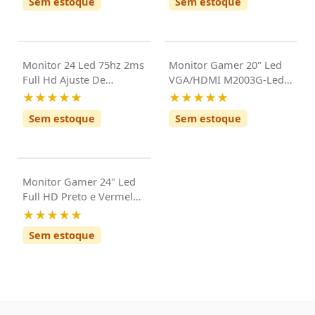
Sem estoque
Sem estoque
Monitor 24 Led 75hz 2ms
Monitor Gamer 20" Led
Full Hd Ajuste De
VGA/HDMI M2003G-Led
Inclinação 3green
Moba Preto/Vermelho
★★★★★
★★★★★
3Green
Sem estoque
Sem estoque
Monitor Gamer 24" Led
Full HD Preto e Vermelho
M2403G 3Green
★★★★★
Sem estoque